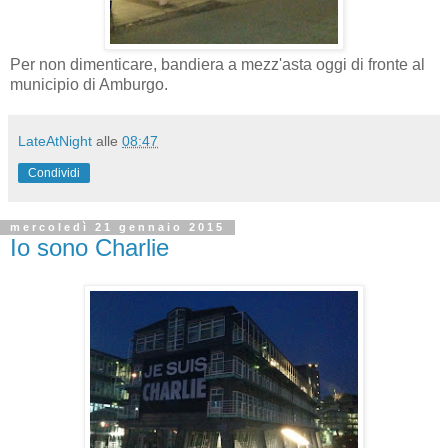
Per non dimenticare, bandiera a mezz'asta oggi di fronte al
municipio di Amburgo.
LateAtNight
alle
08:47
Condividi
mercoledì 21 gennaio 2015
Io sono Charlie